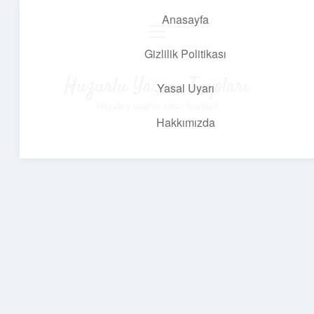
Anasayfa
menüyü
aç
Gizlilik Politikası
Huzurlu Yaşam Tüyoları
Yasal Uyarı
Hayatına ferahlık katan öneriler!
Hakkımızda