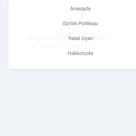
Anasayfa
menüyü
aç
Gizlilik Politikası
Huzurlu Yaşam Tüyoları
Yasal Uyarı
Hayatına ferahlık katan öneriler!
Hakkımızda