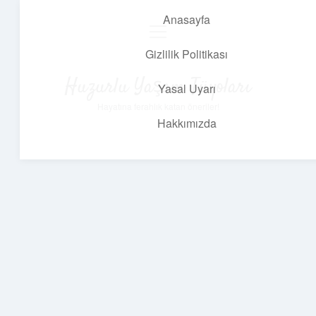
Anasayfa
menüyü
aç
Gizlilik Politikası
Huzurlu Yaşam Tüyoları
Yasal Uyarı
Hayatına ferahlık katan öneriler!
Hakkımızda