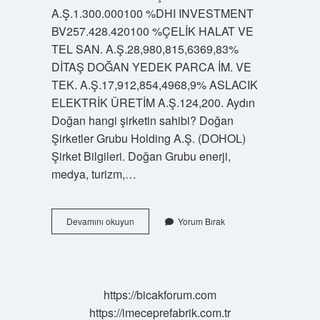
A.Ş.1.300.000100 %DHI INVESTMENT
BV257.428.420100 %ÇELİK HALAT VE
TEL SAN. A.Ş.28,980,815,6369,83%
DİTAŞ DOĞAN YEDEK PARCA İM. VE
TEK. A.Ş.17,912,854,4968,9% ASLACIK
ELEKTRİK ÜRETİM A.Ş.124,200. Aydın
Doğan hangi şirketin sahibi? Doğan
Şirketler Grubu Holding A.Ş. (DOHOL)
Şirket Bilgileri. Doğan Grubu enerji,
medya, turizm,…
Doğan
Devamını okuyun
Yorum Bırak
Holding
Sahibi
Kim
https://bicakforum.com
https://imeceprefabrik.com.tr