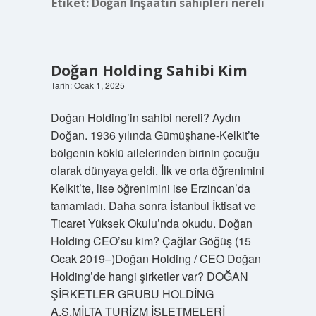
Etiket:
Doğan İnşaatın sahipleri nereli
Doğan Holding Sahibi Kim
Tarih: Ocak 1, 2025
Doğan Holding’in sahibi nereli? Aydın
Doğan. 1936 yılında Gümüşhane-Kelkit’te
bölgenin köklü ailelerinden birinin çocuğu
olarak dünyaya geldi. İlk ve orta öğrenimini
Kelkit’te, lise öğrenimini ise Erzincan’da
tamamladı. Daha sonra İstanbul İktisat ve
Ticaret Yüksek Okulu’nda okudu. Doğan
Holding CEO’su kim? Çağlar Göğüş (15
Ocak 2019–)Doğan Holding / CEO Doğan
Holding’de hangi şirketler var? DOĞAN
ŞİRKETLER GRUBU HOLDİNG
A.S.MİLTA TURİZM İŞLETMELERİ