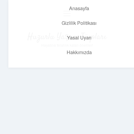
Anasayfa
menüyü
aç
Gizlilik Politikası
Huzurlu Yaşam Tüyoları
Yasal Uyarı
Hayatına ferahlık katan öneriler!
Hakkımızda