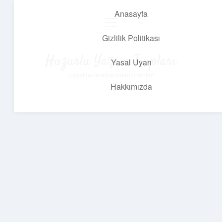
Anasayfa
menüyü
aç
Gizlilik Politikası
Huzurlu Yaşam Tüyoları
Yasal Uyarı
Hayatına ferahlık katan öneriler!
Hakkımızda