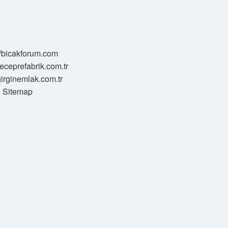
//bicakforum.com
meceprefabrik.com.tr
/girginemlak.com.tr
Sitemap