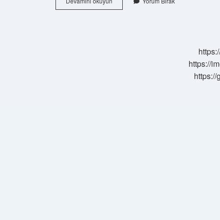
Pratisyen
Devamını okuyun
Yorum Bırak
Doktor
Ameliyat
Yapabilir
Mi
https:
https://i
https:/