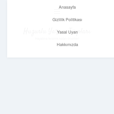
Anasayfa
menüyü
aç
Gizlilik Politikası
Huzurlu Yaşam Tüyoları
Yasal Uyarı
Hayatına ferahlık katan öneriler!
Hakkımızda