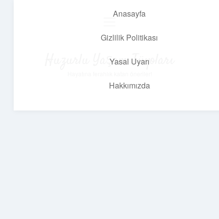
Anasayfa
menüyü
aç
Gizlilik Politikası
Huzurlu Yaşam Tüyoları
Yasal Uyarı
Hayatına ferahlık katan öneriler!
Hakkımızda