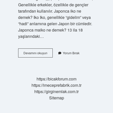
Genellikle erkekler, özellikle de gençler
tarafından kullanılır. Japonca iko ne
demek? Iko Iko, genellikle “gidelim” veya
“hadi” anlamına gelen Japon bir cümledir.
Japonca maiko ne demek? 13 ila 18
yaşlarındaki…
Fuku
Devamını okuyun
Yorum Bırak
Ne
Demek
Japonca
https://bicakforum.com
https://imeceprefabrik.com.tr
https://girginemlak.com.tr
Sitemap