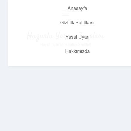
Anasayfa
menüyü
aç
Gizlilik Politikası
Huzurlu Yaşam Tüyoları
Yasal Uyarı
Hayatına ferahlık katan öneriler!
Hakkımızda