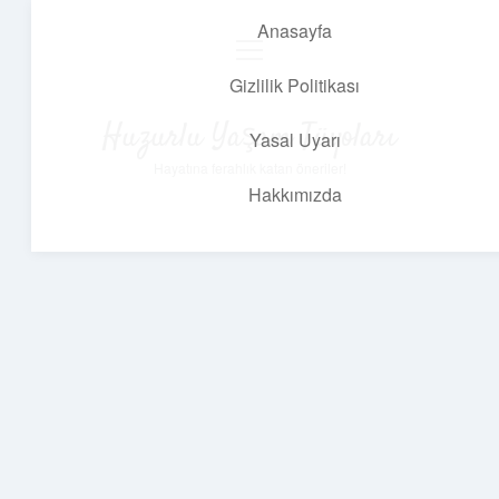
Anasayfa
menüyü
aç
Gizlilik Politikası
Huzurlu Yaşam Tüyoları
Yasal Uyarı
Hayatına ferahlık katan öneriler!
Hakkımızda