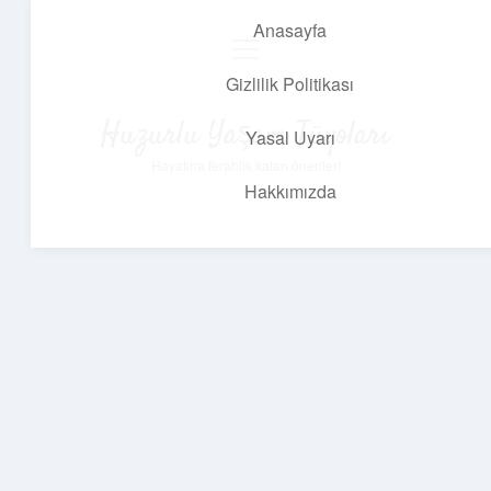
Anasayfa
menüyü
aç
Gizlilik Politikası
Huzurlu Yaşam Tüyoları
Yasal Uyarı
Hayatına ferahlık katan öneriler!
Hakkımızda