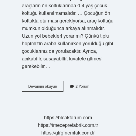
araçların ön koltuklarında 0-4 yaş çocuk
koltuğu kullanılmamalıdır. … Çocuğun ön
koltukta oturması gerekiyorsa, araç koltuğu
mümkün olduğunca arkaya alınmalıdır.
Uzun yol bebekleri yorar mı? Çünkü tıpkı
hepimizin araba kullanırken yorulduğu gibi
çocuklarınız da yorulacaktır. Ayrıca,
acıkabilir, susayabilir, tuvalete gitmesi
gerekebilir,…
6
Devamını okuyun
2 Yorum
Aylik
Bebek
Uzun
Yolculuk
Yapabilir
https://bicakforum.com
Mi
https://imeceprefabrik.com.tr
https://girginemlak.com.tr