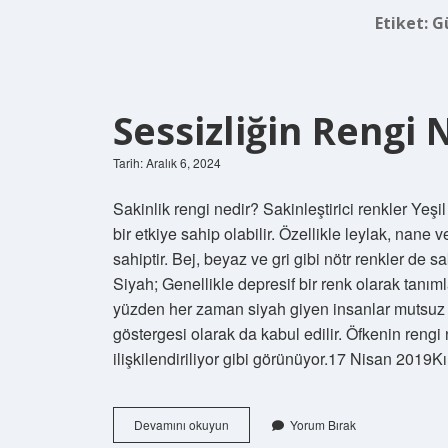
Etiket:
G
Sessizliğin Rengi 
Tarih: Aralık 6, 2024
Sakinlik rengi nedir? Sakinleştirici renkler Yeşil
bir etkiye sahip olabilir. Özellikle leylak, nane 
sahiptir. Bej, beyaz ve gri gibi nötr renkler de s
Siyah; Genellikle depresif bir renk olarak tanıml
yüzden her zaman siyah giyen insanlar mutsuz in
göstergesi olarak da kabul edilir. Öfkenin rengi
ilişkilendiriliyor gibi görünüyor.17 Nisan 2019K
Sessizliğin
Devamını okuyun
Yorum Bırak
Rengi