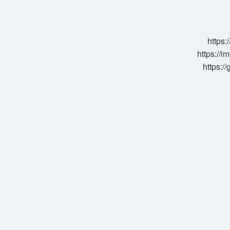
Nedir
https:
https://i
https:/