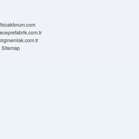
//bicakforum.com
meceprefabrik.com.tr
/girginemlak.com.tr
Sitemap