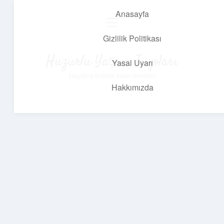
Anasayfa
menüyü
aç
Gizlilik Politikası
Huzurlu Yaşam Tüyoları
Yasal Uyarı
Hayatına ferahlık katan öneriler!
Hakkımızda