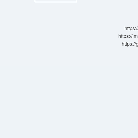
Gecesinde
Ne
Belli
Olur
https:
https://i
https:/