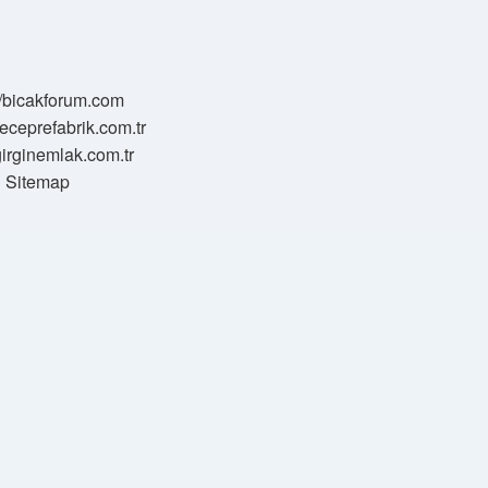
//bicakforum.com
meceprefabrik.com.tr
/girginemlak.com.tr
Sitemap