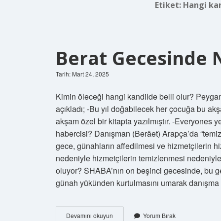
Etiket:
Hangi kan
Berat Gecesinde N
Tarih: Mart 24, 2025
Kimin öleceği hangi kandilde belli olur? Pey
açıkladı; -Bu yıl doğabilecek her çocuğa bu akşa
akşam özel bir kitapta yazılmıştır. -Everyones 
habercisi? Danışman (Berâet) Arapça’da “temizl
gece, günahların affedilmesi ve hizmetçilerin h
nedeniyle hizmetçilerin temizlenmesi nedeniyle 
oluyor? SHABA’nın on beşinci gecesinde, bu gec
günah yükünden kurtulmasını umarak danışma 
Berat
Devamını okuyun
Yorum Bırak