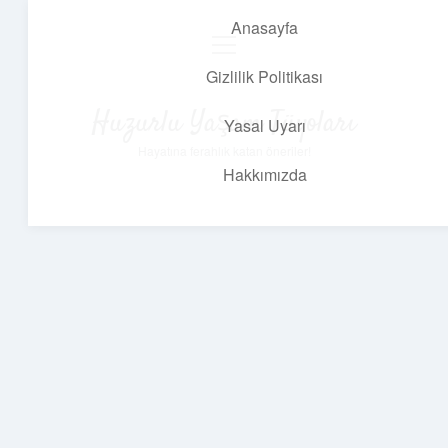
Anasayfa
menüyü
aç
Gizlilik Politikası
Huzurlu Yaşam Tüyoları
Yasal Uyarı
Hayatına ferahlık katan öneriler!
Hakkımızda