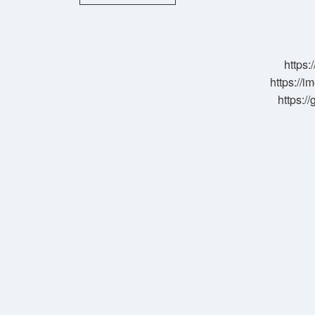
Peyniri
Nedir
https:
https://i
https:/