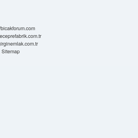
//bicakforum.com
meceprefabrik.com.tr
/girginemlak.com.tr
Sitemap