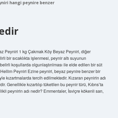
yniri hangi peynire benzer
edir
az Peyniri 1 kg Çakmak Köy Beyaz Peyniri, diğer
lirli bir sıcaklıkta işlenmesi, peynir altı suyunun
elirli koşullarda olgunlaştırılması ile elde edilen bir süt
Hellim Peyniri Ezine peyniri, beyaz peynire benzer bir
yle kızartmalarda tercih edilmektedir. Kızaran peynirin adı
r. Genellikle kızartılıp tüketilen bu peynir türü, Kıbrıs’ta
likli peynirin adı nedir? Emmentaler, İsviçre kökenli sarı,