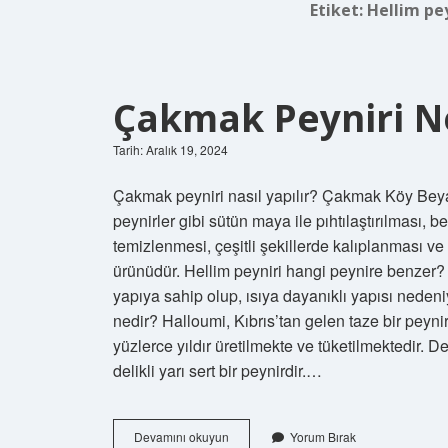
Etiket:
Hellim pe
Çakmak Peyniri N
Tarih: Aralık 19, 2024
Çakmak peyniri nasıl yapılır? Çakmak Köy Bey
peynirler gibi sütün maya ile pıhtılaştırılması, be
temizlenmesi, çeşitli şekillerde kalıplanması ve b
ürünüdür. Hellim peyniri hangi peynire benzer? 
yapıya sahip olup, ısıya dayanıklı yapısı nedeni
nedir? Halloumi, Kıbrıs’tan gelen taze bir peynirdi
yüzlerce yıldır üretilmekte ve tüketilmektedir. De
delikli yarı sert bir peynirdir.…
Çakmak
Devamını okuyun
Yorum Bırak