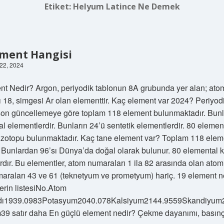
Etiket:
Helyum Latince Ne Demek
ement Hangisi
 22, 2024
nt Nedir? Argon, periyodik tablonun 8A grubunda yer alan; ato
 18, simgesi Ar olan elementtir. Kaç element var 2024? Periyod
son güncellemeye göre toplam 118 element bulunmaktadır. Bun
l elementlerdir. Bunların 24’ü sentetik elementlerdir. 80 elemen
ı izotopu bulunmaktadır. Kaç tane element var? Toplam 118 elem
 Bunlardan 96’sı Dünya’da doğal olarak bulunur. 80 elemental ka
rdır. Bu elementler, atom numaraları 1 ila 82 arasında olan atoml
araları 43 ve 61 (teknetyum ve prometyum) hariç. 19 element 
erin listesiNo.Atom
ıAdı1939.0983Potasyum2040.078Kalsiyum2144.9559Skandiyum
39 satır daha En güçlü element nedir? Çekme dayanımı, basın