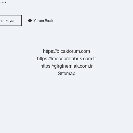
ı,…
18
nı okuyun
Yorum Bırak
Element
Hangisi
https://bicakforum.com
https://imeceprefabrik.com.tr
https://girginemlak.com.tr
Sitemap