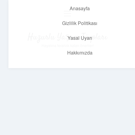
Anasayfa
menüyü
aç
Gizlilik Politikası
Huzurlu Yaşam Tüyoları
Yasal Uyarı
Hayatına ferahlık katan öneriler!
Hakkımızda