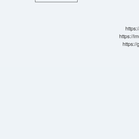
Hipnozdan
Neden
Vazgeçti
https:
https://i
https:/