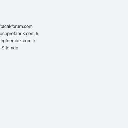
//bicakforum.com
meceprefabrik.com.tr
/girginemlak.com.tr
Sitemap