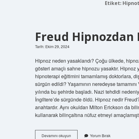
Etiket:
Hipnot
Freud Hipnozdan 
Tarih: Ekim 29, 2024
Hipnoz neden yasaklandı? Çoğu ülkede, hipnozu
gösteri amaçlı sahne hipnozu yasaktır. Hipnoz 
hipnoterapi eğitimini tamamlamış doktorlara, diş
sürgün edildi? Yaşamının neredeyse tamamını V
yılında bu şehirde başladı. Nazi tehdidi nedeniy
İngiltere’de sürgünde öldü. Hipnoz nedir Freud?
anahtardır. Aynı okuldan Milton Erickson da bilin
kullanarak bilinçaltına nüfuz etmeyi amaçlamışt
Freud
Devamını okuyun
Yorum Bırak