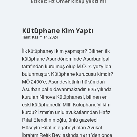
Etiket:
Hz Ömer kitap yaktı mı
Kütüphane Kim Yaptı
Tarih: Kasım 14, 2024
İlk kütüphaneyi kim yapmıştır? Bilinen ilk
kütüphane Asur döneminde Asurbanipal
tarafından kurulmuş olup M.Ö. 7. yüzyılda
bulunmuştur. Kütüphane kurucusu kimdir?
MÖ 2400’e, Asur devletinin hükümdarı
Asurbanipal’e dayanmaktadır. 625 yılında
kurulan Ninova Kütüphanesi, bilinen en
eski kütüphanedir. Milli Kütüphane’yi kim
kurdu? İzmir’in ünlü avukatlarından Hafız
Rıfat Efendi’nin oğlu, ünlü gazeteci
Hüseyin Rıfat’ın ağabeyi olan Avukat
İbrahim Refik Bey, aslında 1911’den önce