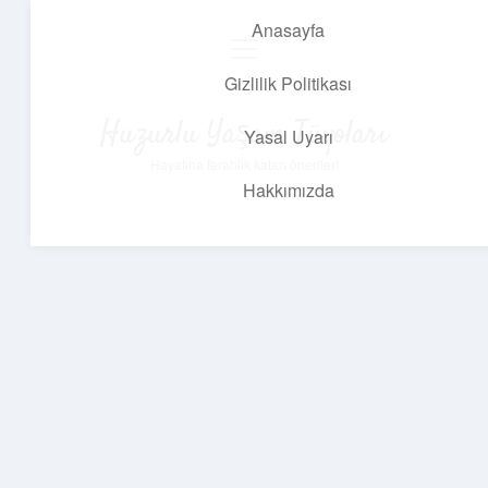
Anasayfa
menüyü
aç
Gizlilik Politikası
Huzurlu Yaşam Tüyoları
Yasal Uyarı
Hayatına ferahlık katan öneriler!
Hakkımızda