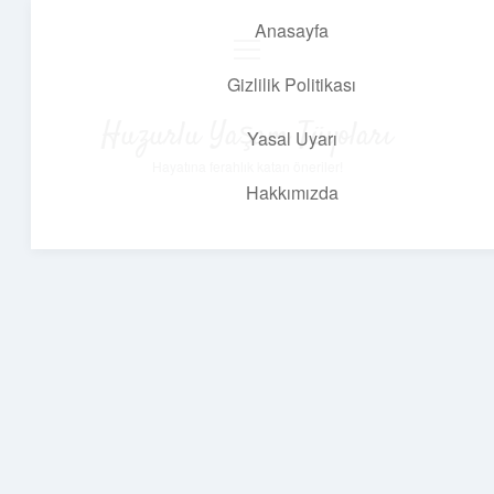
Anasayfa
menüyü
aç
Gizlilik Politikası
Huzurlu Yaşam Tüyoları
Yasal Uyarı
Hayatına ferahlık katan öneriler!
Hakkımızda