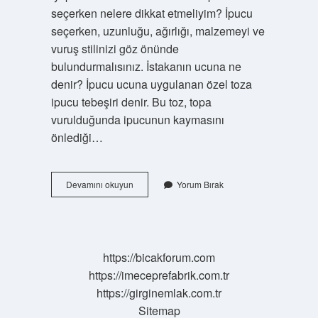
seçerken nelere dikkat etmeliyim? İpucu
seçerken, uzunluğu, ağırlığı, malzemeyi ve
vuruş stilinizi göz önünde
bulundurmalısınız. İstakanın ucuna ne
denir? İpucu ucuna uygulanan özel toza
ipucu tebeşiri denir. Bu toz, topa
vurulduğunda ipucunun kaymasını
önlediği…
En
Devamını okuyun
Yorum Bırak
Iyi
Istaka
Ucu
Hangisi
https://bicakforum.com
https://imeceprefabrik.com.tr
https://girginemlak.com.tr
Sitemap