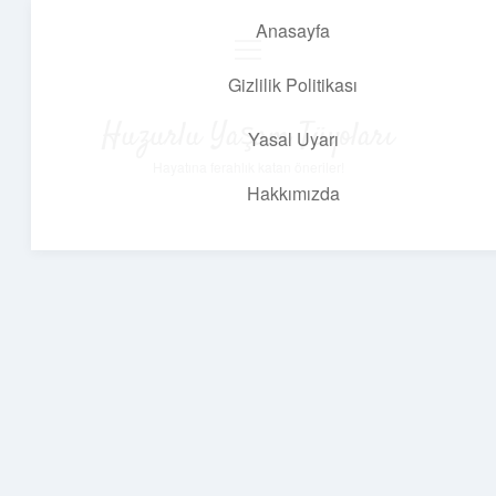
Anasayfa
menüyü
aç
Gizlilik Politikası
Huzurlu Yaşam Tüyoları
Yasal Uyarı
Hayatına ferahlık katan öneriler!
Hakkımızda