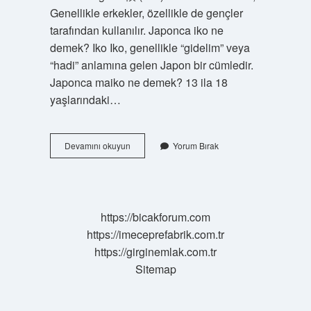
Genellikle erkekler, özellikle de gençler
tarafından kullanılır. Japonca iko ne
demek? Iko Iko, genellikle “gidelim” veya
“hadi” anlamına gelen Japon bir cümledir.
Japonca maiko ne demek? 13 ila 18
yaşlarındaki…
Fuku
Devamını okuyun
Yorum Bırak
Ne
Demek
Japonca
https://bicakforum.com
https://imeceprefabrik.com.tr
https://girginemlak.com.tr
Sitemap