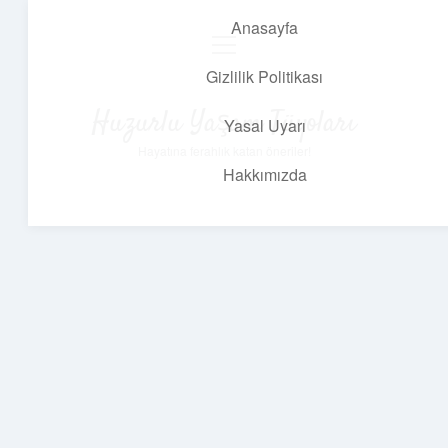
Anasayfa
menüyü
aç
Gizlilik Politikası
Huzurlu Yaşam Tüyoları
Yasal Uyarı
Hayatına ferahlık katan öneriler!
Hakkımızda