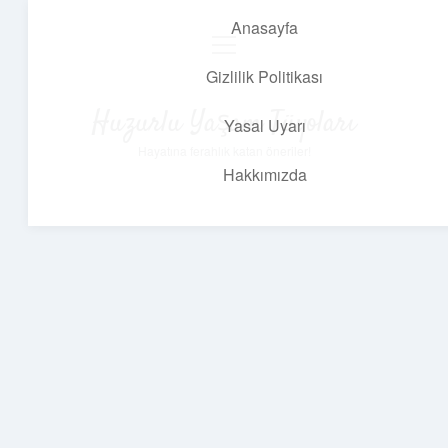
Anasayfa
menüyü
aç
Gizlilik Politikası
Huzurlu Yaşam Tüyoları
Yasal Uyarı
Hayatına ferahlık katan öneriler!
Hakkımızda