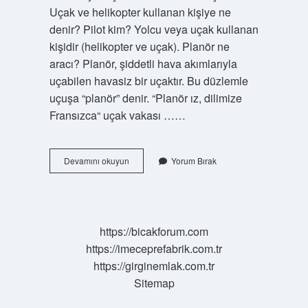
Uçak ve helikopter kullanan kişiye ne
denir? Pilot kim? Yolcu veya uçak kullanan
kişidir (helikopter ve uçak). Planör ne
aracı? Planör, şiddetli hava akımlarıyla
uçabilen havasiz bir uçaktır. Bu düzlemle
uçuşa “planör” denir. “Planör ız, dilimize
Fransızca“ uçak vakası ……
Planör
Devamını okuyun
Yorum Bırak
Kullanan
Kişiye
Ne
Denir
https://bicakforum.com
https://imeceprefabrik.com.tr
https://girginemlak.com.tr
Sitemap