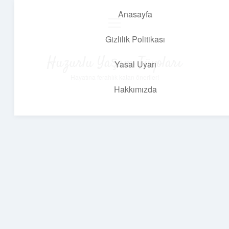
Anasayfa
menüyü
aç
Gizlilik Politikası
Huzurlu Yaşam Tüyoları
Yasal Uyarı
Hayatına ferahlık katan öneriler!
Hakkımızda