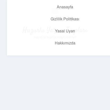
Anasayfa
menüyü
aç
Gizlilik Politikası
Huzurlu Yaşam Tüyoları
Yasal Uyarı
Hayatına ferahlık katan öneriler!
Hakkımızda