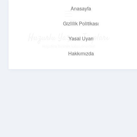
Anasayfa
menüyü
aç
Gizlilik Politikası
Huzurlu Yaşam Tüyoları
Yasal Uyarı
Hayatına ferahlık katan öneriler!
Hakkımızda