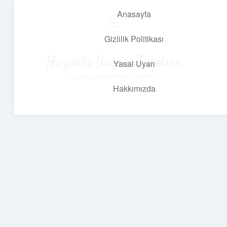
Anasayfa
menüyü
aç
Gizlilik Politikası
Huzurlu Yaşam Tüyoları
Yasal Uyarı
Hayatına ferahlık katan öneriler!
Hakkımızda