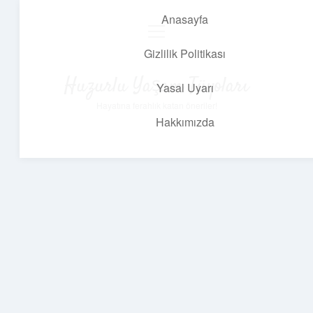
Anasayfa
menüyü
aç
Gizlilik Politikası
Huzurlu Yaşam Tüyoları
Yasal Uyarı
Hayatına ferahlık katan öneriler!
Hakkımızda