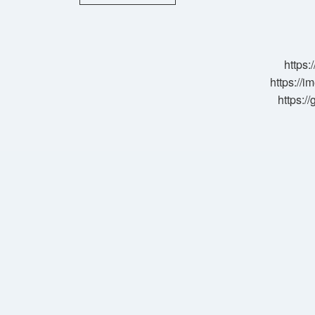
Otu
Evde
Nasıl
Yapılır
https:
https://i
https:/