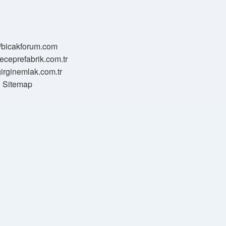
//bicakforum.com
meceprefabrik.com.tr
/girginemlak.com.tr
Sitemap