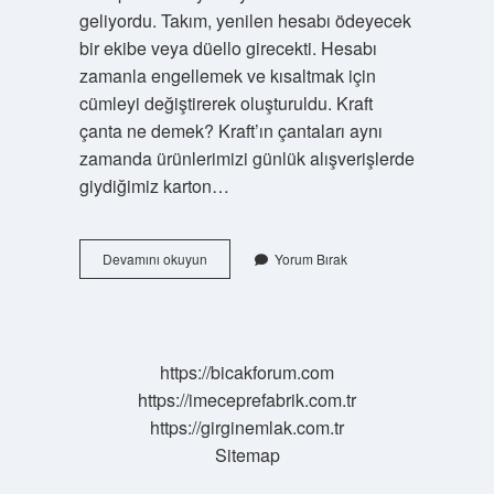
geliyordu. Takım, yenilen hesabı ödeyecek
bir ekibe veya düello girecekti. Hesabı
zamanla engellemek ve kısaltmak için
cümleyi değiştirerek oluşturuldu. Kraft
çanta ne demek? Kraft’ın çantaları aynı
zamanda ürünlerimizi günlük alışverişlerde
giydiğimiz karton…
Kit
Devamını okuyun
Yorum Bırak
Çanta
Ne
Demek
https://bicakforum.com
https://imeceprefabrik.com.tr
https://girginemlak.com.tr
Sitemap