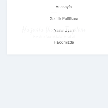
Anasayfa
menüyü
aç
Gizlilik Politikası
Huzurlu Yaşam Tüyoları
Yasal Uyarı
Hayatına ferahlık katan öneriler!
Hakkımızda