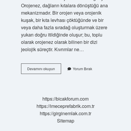
Orojenez, dağların kıtalara dönüştüğü ana
mekanizmadır. Bir orojen veya orojenik
kuşak, bir kıta levhası çöktüğünde ve bir
veya daha fazla sıradağ oluşturmak üzere
yukarı doğru itildiğinde oluşur; bu, toplu
olarak orojenez olarak bilinen bir dizi
jeolojik süreçtir. Kıvrımlar ne…
Kıvrım
Devamını okuyun
Yorum Bırak
Ne
Demek
Coğrafya
https://bicakforum.com
https://imeceprefabrik.com.tr
https://girginemlak.com.tr
Sitemap