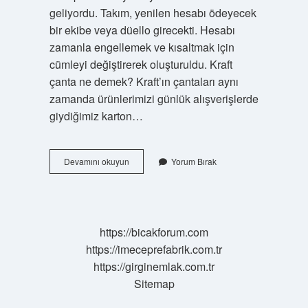
geliyordu. Takım, yenilen hesabı ödeyecek
bir ekibe veya düello girecekti. Hesabı
zamanla engellemek ve kısaltmak için
cümleyi değiştirerek oluşturuldu. Kraft
çanta ne demek? Kraft’ın çantaları aynı
zamanda ürünlerimizi günlük alışverişlerde
giydiğimiz karton…
Kit
Devamını okuyun
Yorum Bırak
Çanta
Ne
Demek
https://bicakforum.com
https://imeceprefabrik.com.tr
https://girginemlak.com.tr
Sitemap