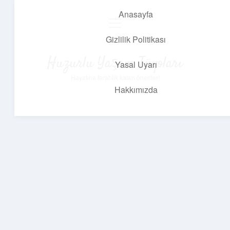
Anasayfa
menüyü
aç
Gizlilik Politikası
Huzurlu Yaşam Tüyoları
Yasal Uyarı
Hayatına ferahlık katan öneriler!
Hakkımızda