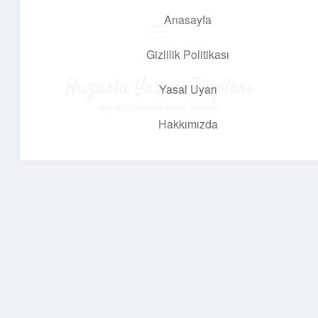
Anasayfa
menüyü
aç
Gizlilik Politikası
Huzurlu Yaşam Tüyoları
Yasal Uyarı
Hayatına ferahlık katan öneriler!
Hakkımızda