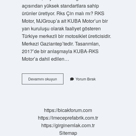
açısından yüksek standartlara sahip
ürünler üretiyor. Rks Çin malı mı? RKS
Motor, MJGroup’a ait KUBA Motor’un bir
yan kuruluşu olarak faaliyet gösteren
Türkiye merkezli bir motosiklet üreticisidir.
Merkezi Gaziantep’tedir. Tasarımları,
2017’de bir anlaşmayla KUBA-RKS
Motor’a dahil edilen…
Çin
Devamını okuyun
Yorum Bırak
Malı
Motorlar
Hangileri
https://bicakforum.com
https://imeceprefabrik.com.tr
https://girginemlak.com.tr
Sitemap