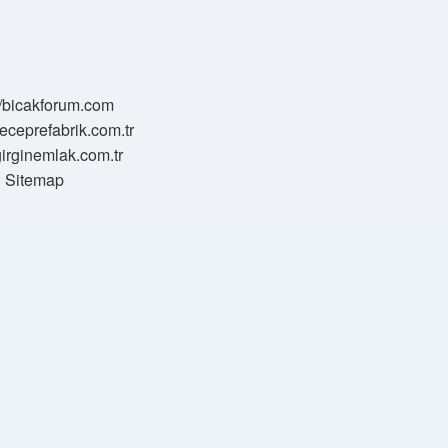
//bicakforum.com
meceprefabrik.com.tr
/girginemlak.com.tr
Sitemap