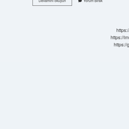
Karadeniz
Devamını okuyun
Yorum Bırak
Festivali
2024
Ne
Zaman
https:
https://i
https:/