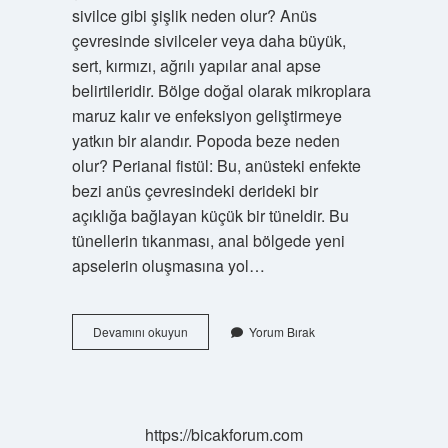
sivilce gibi şişlik neden olur? Anüs
çevresinde sivilceler veya daha büyük,
sert, kırmızı, ağrılı yapılar anal apse
belirtileridir. Bölge doğal olarak mikroplara
maruz kalır ve enfeksiyon geliştirmeye
yatkın bir alandır. Popoda beze neden
olur? Perianal fistül: Bu, anüsteki enfekte
bezi anüs çevresindeki derideki bir
açıklığa bağlayan küçük bir tüneldir. Bu
tünellerin tıkanması, anal bölgede yeni
apselerin oluşmasına yol…
Makatta
Devamını okuyun
Yorum Bırak
Nohut
Büyüklüğünde
Sert
Şişlik
Neden
https://bicakforum.com
Olur