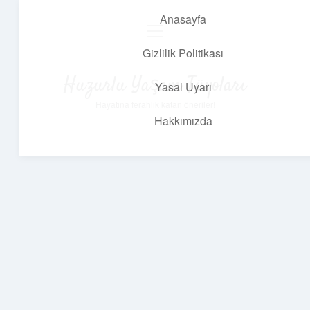
Anasayfa
menüyü
aç
Gizlilik Politikası
Huzurlu Yaşam Tüyoları
Yasal Uyarı
Hayatına ferahlık katan öneriler!
Hakkımızda