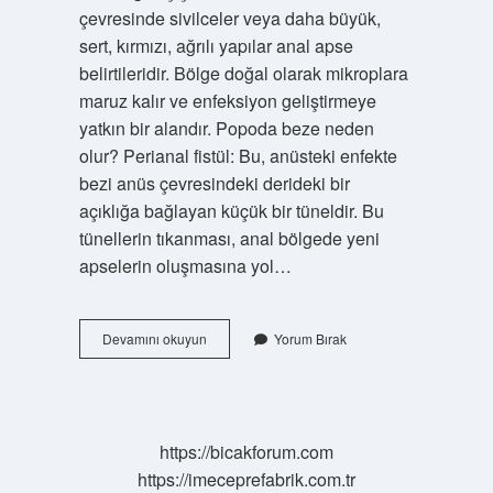
çevresinde sivilceler veya daha büyük,
sert, kırmızı, ağrılı yapılar anal apse
belirtileridir. Bölge doğal olarak mikroplara
maruz kalır ve enfeksiyon geliştirmeye
yatkın bir alandır. Popoda beze neden
olur? Perianal fistül: Bu, anüsteki enfekte
bezi anüs çevresindeki derideki bir
açıklığa bağlayan küçük bir tüneldir. Bu
tünellerin tıkanması, anal bölgede yeni
apselerin oluşmasına yol…
Makatta
Devamını okuyun
Yorum Bırak
Nohut
Büyüklüğünde
Sert
Şişlik
Neden
https://bicakforum.com
Olur
https://imeceprefabrik.com.tr