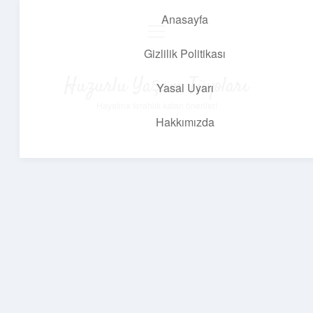
Anasayfa
menüyü
aç
Gizlilik Politikası
Huzurlu Yaşam Tüyoları
Yasal Uyarı
Hayatına ferahlık katan öneriler!
Hakkımızda