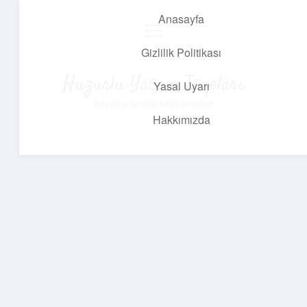
Anasayfa
menüyü
aç
Gizlilik Politikası
Huzurlu Yaşam Tüyoları
Yasal Uyarı
Hayatına ferahlık katan öneriler!
Hakkımızda