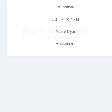
Anasayfa
menüyü
aç
Gizlilik Politikası
Huzurlu Yaşam Tüyoları
Yasal Uyarı
Hayatına ferahlık katan öneriler!
Hakkımızda