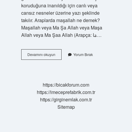
koruduğuna inanıldığı için canlı veya
cansız nesneler üzerine yazı şeklinde
takılır. Araplarda maşallah ne demek?
Maşallah veya Ma Şa Allah veya Maşa
Allah veya Ma Şaa Allah (Arapça: مَا…
42
Devamını okuyun
Yorum Bırak
Kere
Maşallah
Ne
Demek
https://bicakforum.com
https://imeceprefabrik.com.tr
https://girginemlak.com.tr
Sitemap