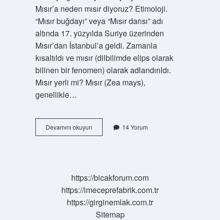
Mısır’a neden mısır diyoruz? Etimoloji.
“Mısır buğdayı” veya “Mısır darısı” adı
altında 17. yüzyılda Suriye üzerinden
Mısır’dan İstanbul’a geldi. Zamanla
kısaltıldı ve mısır (dilbilimde elips olarak
bilinen bir fenomen) olarak adlandırıldı.
Mısır yerli mi? Mısır (Zea mays),
genellikle…
Mısırın
Devamını okuyun
14 Yorum
Yerli
Halkına
Ne
Denir
https://bicakforum.com
https://imeceprefabrik.com.tr
https://girginemlak.com.tr
Sitemap