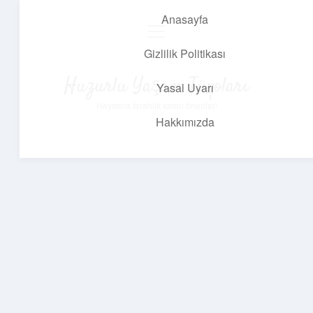
Anasayfa
menüyü
aç
Gizlilik Politikası
Huzurlu Yaşam Tüyoları
Yasal Uyarı
Hayatına ferahlık katan öneriler!
Hakkımızda