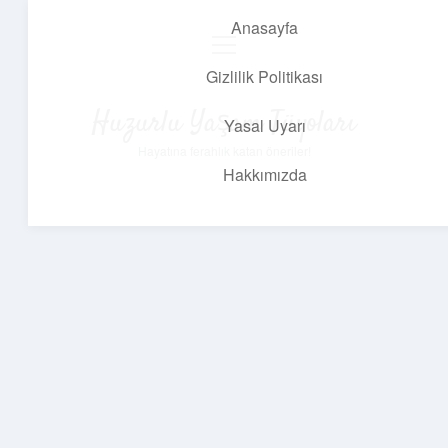
Anasayfa
menüyü
aç
Gizlilik Politikası
Huzurlu Yaşam Tüyoları
Yasal Uyarı
Hayatına ferahlık katan öneriler!
Hakkımızda