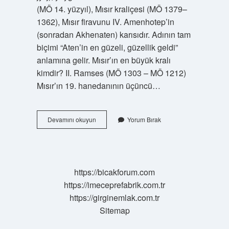
(MÖ 14. yüzyıl), Mısır kraliçesi (MÖ 1379–
1362), Mısır firavunu IV. Amenhotep’in
(sonradan Akhenaten) karısıdır. Adının tam
biçimi “Aten’in en güzeli, güzellik geldi”
anlamına gelir. Mısır’ın en büyük kralı
kimdir? II. Ramses (MÖ 1303 – MÖ 1212)
Mısır’ın 19. hanedanının üçüncü…
En
Devamını okuyun
Yorum Bırak
Güçlü
Mısır
Kraliçesi
Kimdir
https://bicakforum.com
https://imeceprefabrik.com.tr
https://girginemlak.com.tr
Sitemap