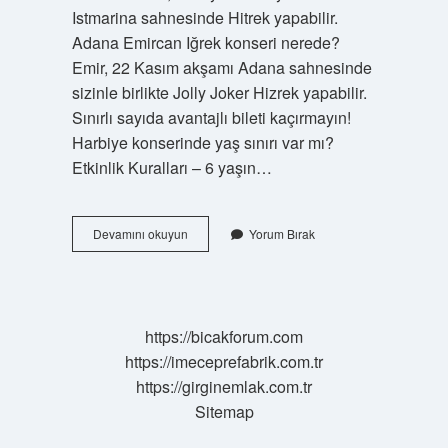
Istmarina sahnesinde Hitrek yapabilir.
Adana Emircan Iğrek konseri nerede?
Emir, 22 Kasım akşamı Adana sahnesinde
sizinle birlikte Jolly Joker Hizrek yapabilir.
Sınırlı sayıda avantajlı bileti kaçırmayın!
Harbiye konserinde yaş sınırı var mı?
Etkinlik Kuralları – 6 yaşın…
Emir
Devamını okuyun
Yorum Bırak
Can
İĞrek
Konser
Ne
Kadar
https://bicakforum.com
https://imeceprefabrik.com.tr
https://girginemlak.com.tr
Sitemap