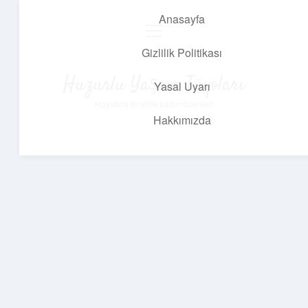
Anasayfa
menüyü
aç
Gizlilik Politikası
Huzurlu Yaşam Tüyoları
Yasal Uyarı
Hayatına ferahlık katan öneriler!
Hakkımızda