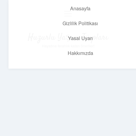
Anasayfa
menüyü
aç
Gizlilik Politikası
Huzurlu Yaşam Tüyoları
Yasal Uyarı
Hayatına ferahlık katan öneriler!
Hakkımızda