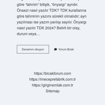
göre “tahmin” bitişik, “önyargı” ayrıdır.
Önsezi nasıl yazılır TDK? TDK kurallarına
göre tahminin yazımı sürekli olmalıdır; ayrı
yazılması ise yazım yanlışı sayılır. Önyargı
nasıl yazılır TDK 2024? Belirli bir olay,
durum veya…
Ön
Devamını okuyun
Yorum Bırak
Yargı
Önsezi
Nasıl
Yazılır
https://bicakforum.com
https://imeceprefabrik.com.tr
https://girginemlak.com.tr
Sitemap