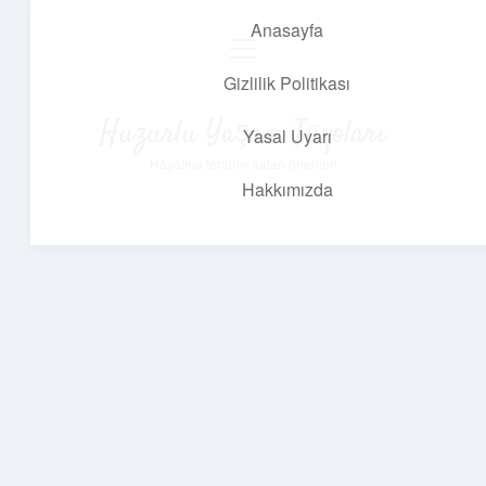
Anasayfa
menüyü
aç
Gizlilik Politikası
Huzurlu Yaşam Tüyoları
Yasal Uyarı
Hayatına ferahlık katan öneriler!
Hakkımızda