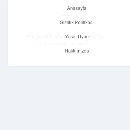
Anasayfa
menüyü
aç
Gizlilik Politikası
Huzurlu Yaşam Tüyoları
Yasal Uyarı
Hayatına ferahlık katan öneriler!
Hakkımızda