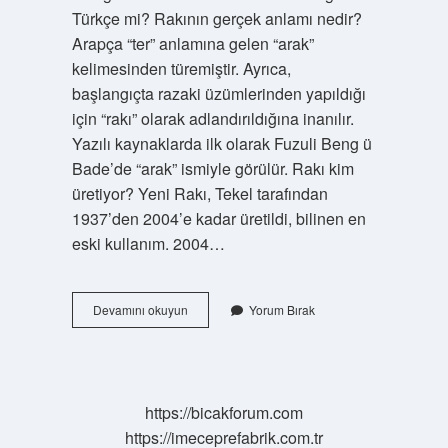
Türkçe mi? Rakının gerçek anlamı nedir?
Arapça “ter” anlamına gelen “arak”
kelimesinden türemiştir. Ayrıca,
başlangıçta razaki üzümlerinden yapıldığı
için “rakı” olarak adlandırıldığına inanılır.
Yazılı kaynaklarda ilk olarak Fuzuli Beng ü
Bade’de “arak” ismiyle görülür. Rakı kim
üretiyor? Yeni Rakı, Tekel tarafından
1937’den 2004’e kadar üretildi, bilinen en
eski kullanım. 2004…
Rakı
Devamını okuyun
Yorum Bırak
Hangi
Ülkeye
Ait
https://bicakforum.com
https://imeceprefabrik.com.tr