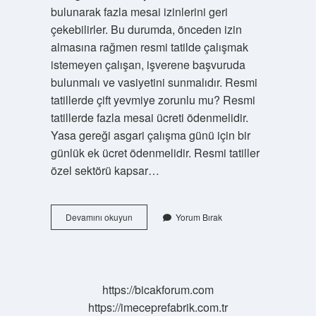
bulunarak fazla mesai izinlerini geri
çekebilirler. Bu durumda, önceden izin
almasına rağmen resmi tatilde çalışmak
istemeyen çalışan, işverene başvuruda
bulunmalı ve vasiyetini sunmalıdır. Resmi
tatillerde çift yevmiye zorunlu mu? Resmi
tatillerde fazla mesai ücreti ödenmelidir.
Yasa gereği asgari çalışma günü için bir
günlük ek ücret ödenmelidir. Resmi tatiller
özel sektörü kapsar…
Özel
Devamını okuyun
Yorum Bırak
Sektörde
Resmi
Tatillerde
Çalışma
Zorunluluğu
https://bicakforum.com
Var
https://imeceprefabrik.com.tr
Mı