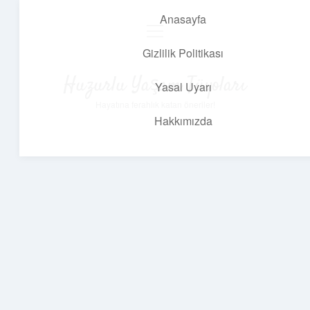
Anasayfa
menüyü
aç
Gizlilik Politikası
Huzurlu Yaşam Tüyoları
Yasal Uyarı
Hayatına ferahlık katan öneriler!
Hakkımızda