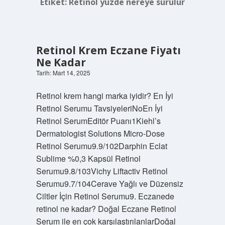
Etiket:
Retinol yüzde nereye sürülür
Retinol Krem Eczane Fiyatı
Ne Kadar
Tarih: Mart 14, 2025
Retinol krem hangi marka iyidir? En İyi
Retinol Serumu TavsiyeleriNoEn İyi
Retinol SerumEditör Puanı1Kiehl’s
Dermatologist Solutions Micro-Dose
Retinol Serumu9.9/102Darphin Eclat
Sublime %0,3 Kapsül Retinol
Serumu9.8/103Vichy Liftactiv Retinol
Serumu9.7/104Cerave Yağlı ve Düzensiz
Ciltler İçin Retinol Serumu9. Eczanede
retinol ne kadar? Doğal Eczane Retinol
Serum ile en çok karşılaştırılanlarDoğal