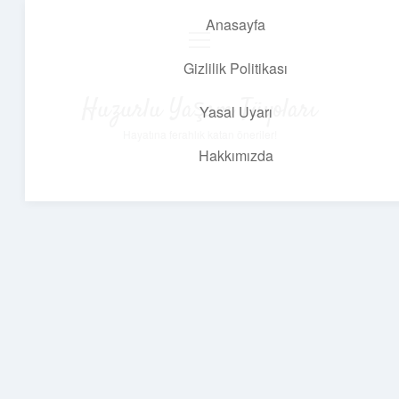
Anasayfa
menüyü
aç
Gizlilik Politikası
Huzurlu Yaşam Tüyoları
Yasal Uyarı
Hayatına ferahlık katan öneriler!
Hakkımızda