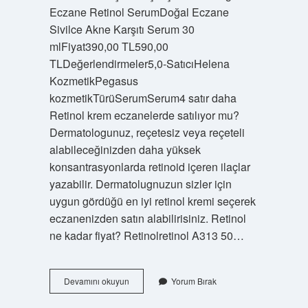
Eczane Retinol SerumDoğal Eczane
Sivilce Akne Karşıtı Serum 30
mlFiyat390,00 TL590,00
TLDeğerlendirmeler5,0-SatıcıHelena
KozmetikPegasus
kozmetikTürüSerumSerum4 satır daha
Retinol krem eczanelerde satılıyor mu?
Dermatologunuz, reçetesiz veya reçeteli
alabileceğinizden daha yüksek
konsantrasyonlarda retinoid içeren ilaçlar
yazabilir. Dermatolugnuzun sizler için
uygun gördüğü en iyi retinol kremi seçerek
eczanenizden satın alabilirisiniz. Retinol
ne kadar fiyat? Retinolretinol A313 50…
Retinol
Devamını okuyun
Yorum Bırak
Krem
Eczane