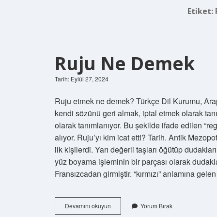
Etiket:
Ruju Ne Demek
Tarih: Eylül 27, 2024
Ruju etmek ne demek? Türkçe Dil Kurumu, Arapça
kendi sözünü geri almak, iptal etmek olarak tan
olarak tanımlanıyor. Bu şekilde ifade edilen “re
alıyor. Ruju’yı kim icat etti? Tarih. Antik Mezo
ilk kişilerdi. Yarı değerli taşları öğütüp dudakla
yüz boyama işleminin bir parçası olarak dudakla
Fransızcadan girmiştir. “kırmızı” anlamına gelen
Ruju
Devamını okuyun
Yorum Bırak
Ne