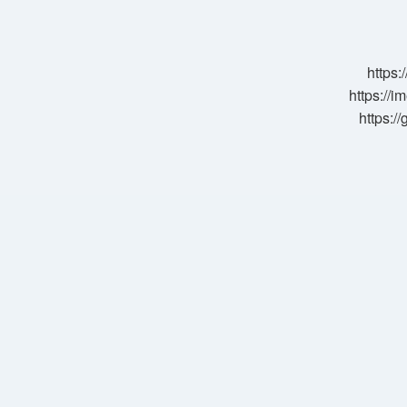
Demek
https:
https://i
https:/