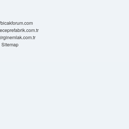
//bicakforum.com
meceprefabrik.com.tr
/girginemlak.com.tr
Sitemap