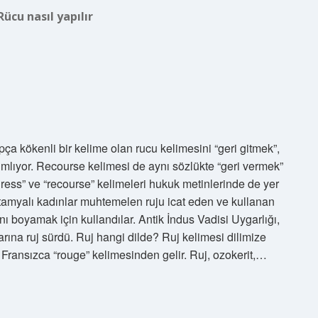
Rücu nasıl yapılır
 kökenli bir kelime olan rucu kelimesini “geri gitmek”,
ımlıyor. Recourse kelimesi de aynı sözlükte “geri vermek”
gress” ve “recourse” kelimeleri hukuk metinlerinde de yer
potamyalı kadınlar muhtemelen ruju icat eden ve kullanan
rını boyamak için kullandılar. Antik İndus Vadisi Uygarlığı,
rına ruj sürdü. Ruj hangi dilde? Ruj kelimesi dilimize
 Fransızca “rouge” kelimesinden gelir. Ruj, ozokerit,…