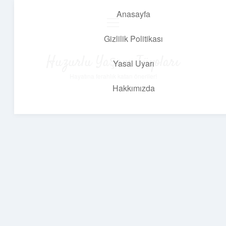
Anasayfa
menüyü
aç
Gizlilik Politikası
Huzurlu Yaşam Tüyoları
Yasal Uyarı
Hayatına ferahlık katan öneriler!
Hakkımızda