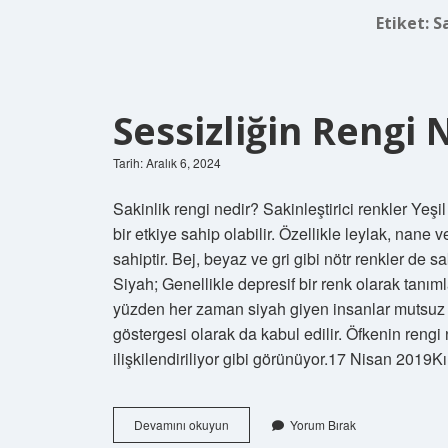
Etiket:
S
Sessizliğin Rengi 
Tarih: Aralık 6, 2024
Sakinlik rengi nedir? Sakinleştirici renkler Yeşil
bir etkiye sahip olabilir. Özellikle leylak, nane 
sahiptir. Bej, beyaz ve gri gibi nötr renkler de s
Siyah; Genellikle depresif bir renk olarak tanıml
yüzden her zaman siyah giyen insanlar mutsuz in
göstergesi olarak da kabul edilir. Öfkenin rengi
ilişkilendiriliyor gibi görünüyor.17 Nisan 2019K
Sessizliğin
Devamını okuyun
Yorum Bırak
Rengi