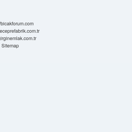
//bicakforum.com
meceprefabrik.com.tr
/girginemlak.com.tr
Sitemap