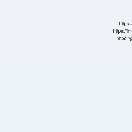
Nedir
https:
https://i
https:/