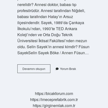
nerelidir? Annesi doktor, babası tıp
profesörüdür. Annesi tarafından Niğdeli,
babası tarafından Hatay’ın Arsuz
ilçesindendir. Sayek, 1989’da Çankaya
İlkokulu’ndan, 1993’te TED Ankara
Koleji’nden ve Orta Doğu Teknik
Üniversitesi İktisat Fakültesi’nden mezun
oldu. Selin Sayek’in annesi kimdir? Füsun
SayekSelin Sayek Böke / Annen Füsun…
Füsun
Devamını okuyun
Yorum Bırak
Sayek
Aslen
Nereli
https://bicakforum.com
https://imeceprefabrik.com.tr
https://girginemlak.com.tr