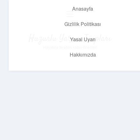
Anasayfa
menüyü
aç
Gizlilik Politikası
Huzurlu Yaşam Tüyoları
Yasal Uyarı
Hayatına ferahlık katan öneriler!
Hakkımızda